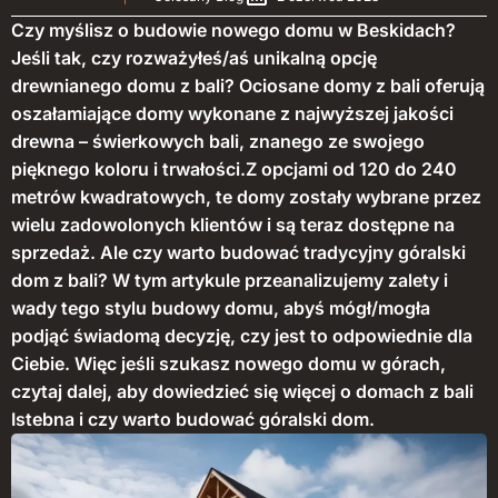
Czy myślisz o budowie nowego domu w Beskidach?
Jeśli tak, czy rozważyłeś/aś unikalną opcję
drewnianego domu z bali? Ociosane domy z bali oferują
oszałamiające domy wykonane z najwyższej jakości
drewna – świerkowych bali, znanego ze swojego
pięknego koloru i trwałości.Z opcjami od 120 do 240
metrów kwadratowych, te domy zostały wybrane przez
wielu zadowolonych klientów i są teraz dostępne na
sprzedaż. Ale czy warto budować tradycyjny góralski
dom z bali? W tym artykule przeanalizujemy zalety i
wady tego stylu budowy domu, abyś mógł/mogła
podjąć świadomą decyzję, czy jest to odpowiednie dla
Ciebie. Więc jeśli szukasz nowego domu w górach,
czytaj dalej, aby dowiedzieć się więcej o domach z bali
Istebna i czy warto budować góralski dom.