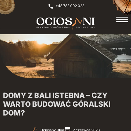
+48 782 002 022
DOMY Z BALI ISTEBNA – CZY
WARTO BUDOWAĆ GÓRALSKI
DOM?
Ociosany Blog
2 czerwca 2023