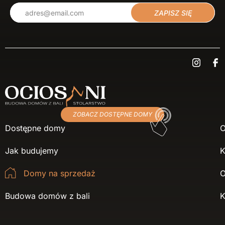
ZAPISZ SIĘ
ZOBACZ DOSTĘPNE DOMY
Dostępne domy
O
Jak budujemy
K
Domy na sprzedaż
O
Budowa domów z bali
K