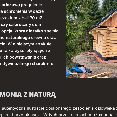
ób odczuwa pragnienie
nia schronienia w oazie
acza dom z bali 70 m2 –
, czy całoroczny dom
opcja, która nie tylko spełnia
ękno naturalnego drewna oraz
ie. W niniejszym artykule
niu korzyści płynących z
u ich powstawania oraz
indywidualnego charakteru.
RMONIA Z NATURĄ
autentyczną ilustrację doskonałego zespolenia człowieka z
płem i przytulnością. W tych przestrzeniach można odnale