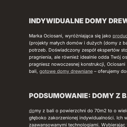
INDYWIDUALNE DOMY DRE
Marka Ociosani, wyróżniająca się jako
produ
(projekty małych domów i dużych (domy z bal
potrzeb. Doświadczony zespół ekspertów stoi
pragnienia, ale również idealnie odda Twój os
pragniesz nowoczesnej konstrukcji, Ociosani 
bali,
gotowe domy drewniane
– oferujemy do
PODSUMOWANIE: DOMY Z B
do
my z bali o powierzchni do 70m2 to o wiel
głęboko zakorzenionej indywidualności. Ich 
zaawansowanymi technologiami. Wybierając ta