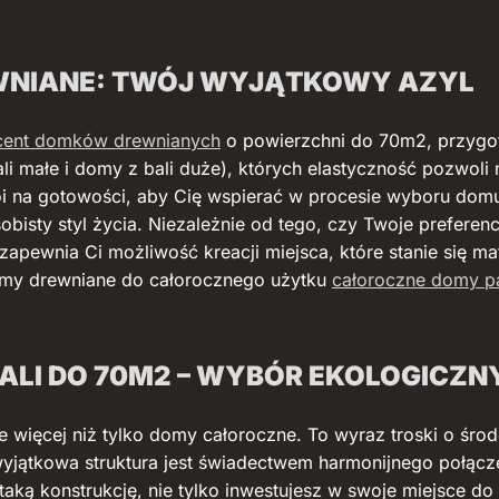
WNIANE: TWÓJ WYJĄTKOWY AZYL
cent domków drewnianych
o powierzchni do 70m2, przygo
i małe i domy z bali duże), których elastyczność pozwoli
 na gotowości, aby Cię wspierać w procesie wyboru domu, 
obisty styl życia. Niezależnie od tego, czy Twoje preferen
zapewnia Ci możliwość kreacji miejsca, które stanie się ma
my drewniane do całorocznego użytku
całoroczne domy p
ALI DO 70M2 – WYBÓR EKOLOGICZN
e więcej niż tylko domy całoroczne. To wyraz troski o śro
wyjątkowa struktura jest świadectwem harmonijnego połącze
ką konstrukcję, nie tylko inwestujesz w swoje miejsce do