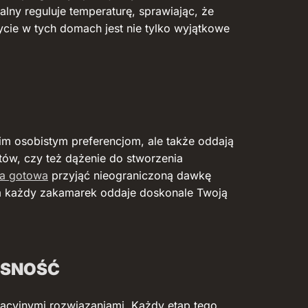
ny reguluje temperaturę, sprawiając, że
ycie w tych domach jest nie tylko wyjątkowe
im osobistym preferencjom, ale także oddają
tów, czy też dążenie do stworzenia
rta gotowa
przyjąć nieograniczoną dawkę
ym każdy zakamarek oddaje doskonale Twoją
ESNOŚĆ
wacyjnymi rozwiązaniami. Każdy etap tego