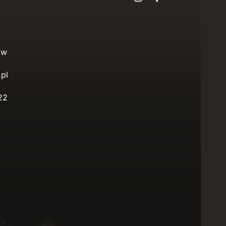
ów
.pl
22