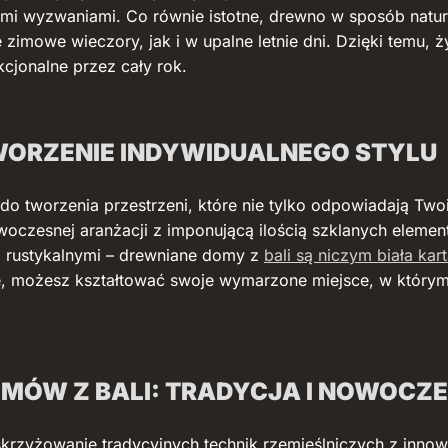
i wyzwaniami. Co równie istotne, drewno w sposób natural
imowe wieczory, jak i w upalne letnie dni. Dzięki temu, ż
kcjonalne przez cały rok.
TWORZENIE INDYWIDUALNEGO STYLU
o tworzenia przestrzeni, które nie tylko odpowiadają Two
woczesnej aranżacji z imponującą ilością szklanych elemen
i rustykalnymi – drewniane domy z
bali są niczym biała ka
ję, możesz kształtować swoje wymarzone miejsce, w któr
MÓW Z BALI: TRADYCJA I NOWOCZ
skrzyżowanie tradycyjnych technik rzemieślniczych z inno