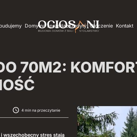
 budujemy
Domy na sprzedaż
Kredyty
Otoczenie
Kontakt
DO 70M2: KOMFORT
NOŚĆ
4 min na przeczytanie
 i wszechobecny stres stają