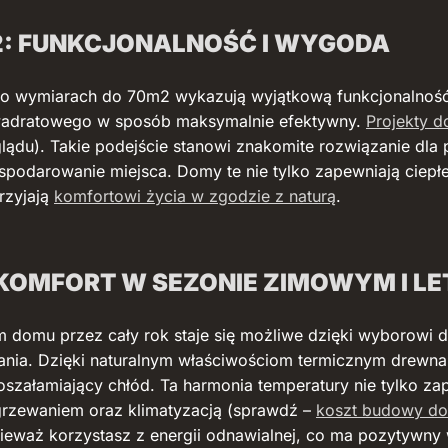
: FUNKCJONALNOŚĆ I WYGODA
i o wymiarach do 70m2 wykazują wyjątkową funkcjonalnoś
wadratowego w sposób maksymalnie efektywny.
Projekty 
u). Takie podejście stanowi znakomite rozwiązanie dla par
podarowanie miejsca. Domy te nie tylko zapewniają ciepłe 
rzyjają
komfortowi życia w zgodzie z naturą
.
KOMFORT W SEZONIE ZIMOWYM I LE
 domu przez cały rok staje się możliwe dzięki wyborowi 
iwania. Dzięki naturalnym właściwościom termicznym drewna
oszałamiający chłód. Ta harmonia temperatury nie tylko 
grzewaniem oraz klimatyzacją (sprawdź –
koszt budowy do
nieważ korzystasz z energii odnawialnej, co ma pozytywn