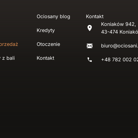
Ociosany blog
Kontakt
Koniaków 942,
Kredyty
43-474 Koniak
przedaż
Otoczenie
biuro@ociosani
z bali
Kontakt
+48 782 002 0