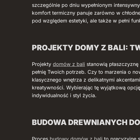
szczególnie po dniu wypełnionym intensywnym
komfort termiczny panuje zarówno w chłodne z
pod względem estetyki, ale także w pełni fun
PROJEKTY DOMY Z BALI: 
Projekty
domów z bali
stanowią płaszczyznę d
pełnię Twoich potrzeb. Czy to marzenia o no
klasycznego wnętrza z delikatnymi akcentam
kreatywności. Wybierając tę wyjątkową opc
indywidualność i styl życia.
BUDOWA DREWNIANYCH DO
Proces
budowy domów z bali
to precyzyjne 