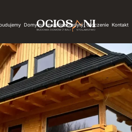
 budujemy
Domy na sprzedaż
Kredyty
Otoczenie
Kontakt