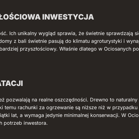
ZŁOŚCIOWA INWESTYCJA
ść. Ich unikalny wygląd sprawia, że świetnie sprawdzają s
domy z bali świetnie pasują do klimatu agroturystyki i wyn
z bardziej przyszłościowy. Właśnie dlatego w Ociosanych 
TACJI
też pozwalają na realne oszczędności. Drewno to naturalny i
ęki temu rachunki za ogrzewanie są niższe niż w przypad
tki lat, a wymaga jedynie minimalnej konserwacji. W Oci
h potrzeb inwestora.