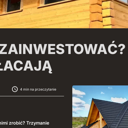
 ZAINWESTOWAĆ? 
PŁACAJĄ
4 min na przeczytanie
nimi zrobić? Trzymanie