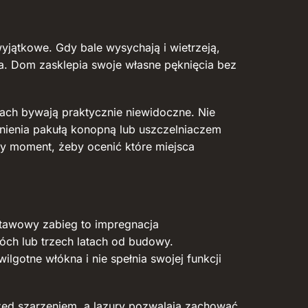
wyjątkowe. Gdy bale wysychają i wietrzeją,
ka. Dom zasklepia swoje własne pęknięcia bez
nach bywają praktycznie niewidoczne. Nie
nienia pakułą konopną lub uszczelniaczem
y moment, żeby ocenić które miejsca
dstawowy zabieg to impregnacja
óch lub trzech latach od budowy.
gotne włókna i nie spełnia swojej funkcji
rzed szarzeniem, a lazury pozwalają zachować