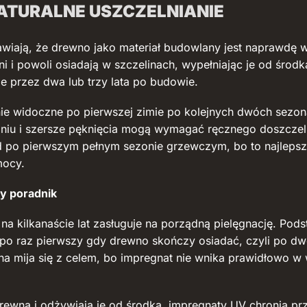
ATURALNE USZCZELNIANIE
rawiają, że drewno jako materiał budowlany jest naprawdę 
i i powoli osiadają w szczelinach, wypełniając je od środ
iwie przez dwa lub trzy lata po budowie.
nie widoczne po pierwszej zimie po kolejnych dwóch sezo
pniu i szersze pęknięcia mogą wymagać ręcznego doszczel
 po pierwszym pełnym sezonie grzewczym, bo to najlepsz
mocy.
y poradnik
 na kilkanaście lat zasługuje na porządną pielęgnację. Po
po raz pierwszy gdy drewno skończy osiadać, czyli po dw
mija się z celem, bo impregnat nie wnika prawidłowo w wil
 drewna i odżywiają je od środka, impregnaty UV chronią p