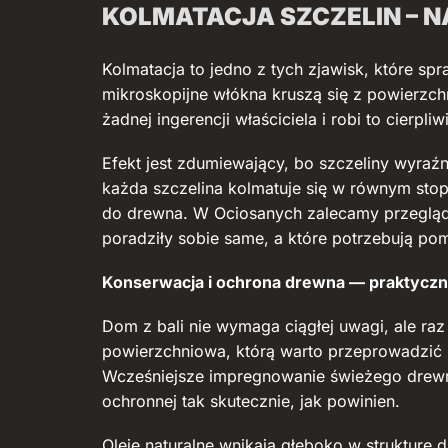
KOLMATACJA SZCZELIN – N
Kolmatacja to jedno z tych zjawisk, które sp
mikroskopijne włókna kruszą się z powierzchn
żadnej ingerencji właściciela i robi to cierpl
Efekt jest zdumiewający, bo szczeliny wyraź
każda szczelina kolmatuje się w równym sto
do drewna. W Ociosanych zalecamy przegląd
poradziły sobie same, a które potrzebują po
Konserwacja i ochrona drewna — praktyczn
Dom z bali nie wymaga ciągłej uwagi, ale raz
powierzchniowa, którą warto przeprowadzić 
Wcześniejsze impregnowanie świeżego drewna 
ochronnej tak skutecznie, jak powinien.
Oleje naturalne wnikają głęboko w strukturę