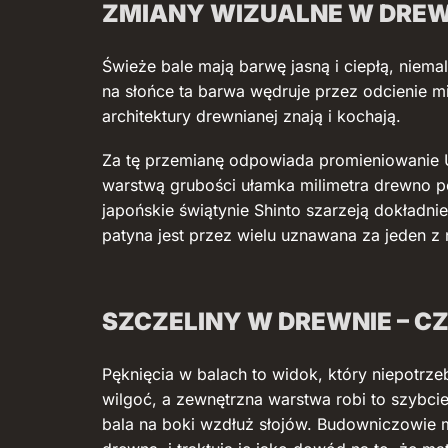
ZMIANY WIZUALNE W DREW
Świeże bale mają barwę jasną i ciepłą, niem
na słońce ta barwa wędruje przez odcienie mi
architektury drewnianej znają i kochają.
Za tę przemianę odpowiada promieniowanie UV
warstwą grubości ułamka milimetra drewno poz
japońskie świątynie Shinto szarzeją dokładni
patyna jest przez wielu uznawana za jeden z 
SZCZELINY W DREWNIE – C
Pęknięcia w balach to widok, który niepotrz
wilgoć, a zewnętrzna warstwa robi to szybcie
bala na boki wzdłuż słojów. Budowniczowie m