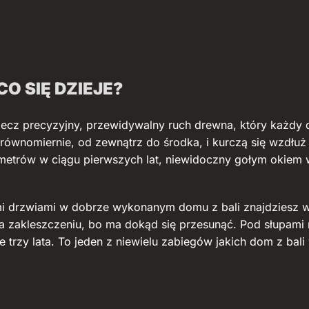
O SIĘ DZIEJE?
 lecz precyzyjny, przewidywalny ruch drewna, który każdy 
erównomiernie, od zewnątrz do środka, i kurczą się wzdłuż
ymetrów w ciągu pierwszych lat, niewidoczny gołym okiem
i drzwiami w dobrze wykonanym domu z bali znajdziesz w
a zakleszczeniu, bo ma dokąd się przesunąć. Pod słupami n
e trzy lata. To jeden z niewielu zabiegów jakich dom z bal