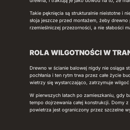
drewna, i traktują je jako dowód na to, że ma
Takie pęknięcia są strukturalnie nieistotne 
słoja jeszcze przed montażem, żeby drewno 
rzemieślniczej przezorności, a nie słabości ma
ROLA WILGOTNOŚCI W TR
Drewno w ścianie balowej nigdy nie osiąga st
pochłania i ten rytm trwa przez całe życie b
wietrzy się wystarczająco, zatrzymuje wilgo
W pierwszych latach po zamieszkaniu, gdy b
tempo dojrzewania całej konstrukcji. Domy z b
powietrza jest ograniczony przez szczelne 