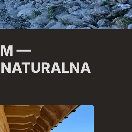
YM —
 NATURALNA