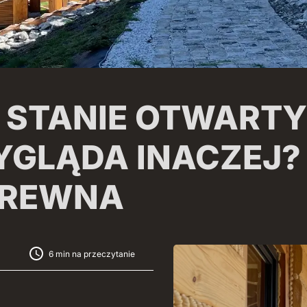
W STANIE OTWART
YGLĄDA INACZEJ?
DREWNA
6 min na przeczytanie