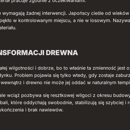
teriał pracuje zgodnie z oczekiwaniami.
i nie wymagają żadnej interwencji. Japońscy cieśle od wie
pękło w kontrolowanym miejscu, a nie w losowym. Nazywają
teriału.
ANSFORMACJI DREWNA
ałej wilgotności i dobrze, bo to właśnie ta zmienność jest
udynku. Problem pojawia się tylko wtedy, gdy zostaje zabur
ć wewnątrz i drewno nie może jej oddać w naturalnym tempi
ale wciąż pozbywa się resztkowej wilgoci z okresu budow
ali, które oddychają swobodnie, stabilizują się szybciej i 
wykończenia i brak nawiewów.