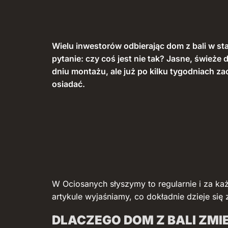
Wielu inwestorów odbierając dom z bali w st
pytanie: czy coś jest nie tak? Jasne, świeże
dniu montażu, ale już po kilku tygodniach za
osiadać.
W Ociosanych słyszymy to regularnie i za k
artykule wyjaśniamy, co dokładnie dzieje si
DLACZEGO DOM Z BALI ZMIE