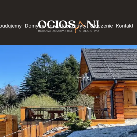
 budujemy
Domy na sprzedaż
Kredyty
Otoczenie
Kontakt