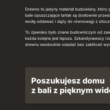
Drewno to jedyny materiał budowlany, który
bale opuszczające tartak są dosłownie przes
wodę oddawać i dąży do równowagi z otoczen
To zjawisko było znane budowniczym od zawsze
każda kolejna jest lepsza. Szkandynawscy r
drewnu swobodnie osiadać bez zakłóceń wyni
Poszukujesz domu
z bali z pięknym wi