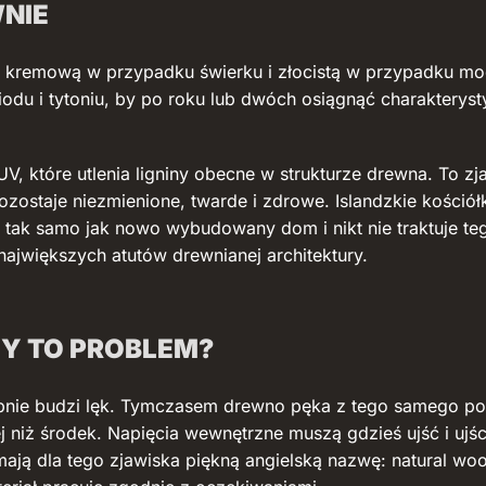
NIE
al kremową w przypadku świerku i złocistą w przypadku mo
odu i tytoniu, by po roku lub dwóch osiągnąć charakteryst
, które utlenia ligniny obecne w strukturze drewna. To z
ostaje niezmienione, twarde i zdrowe. Islandzkie kościółk
e tak samo jak nowo wybudowany dom i nikt nie traktuje te
największych atutów drewnianej architektury.
ZY TO PROBLEM?
ebnie budzi lęk. Tymczasem drewno pęka z tego samego powo
j niż środek. Napięcia wewnętrzne muszą gdzieś ujść i ujśc
ają dla tego zjawiska piękną angielską nazwę: natural woo