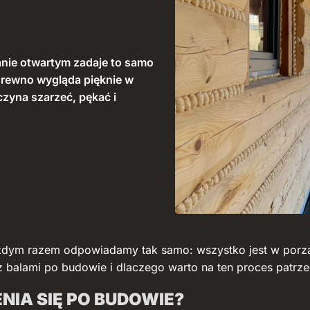
anie otwartym zadaje to samo
 drewno wygląda pięknie w
czyna szarzeć, pękać i
ażdym razem odpowiadamy tak samo: wszystko jest w porząd
ę z balami po budowie i dlaczego warto na ten proces patr
NIA SIĘ PO BUDOWIE?