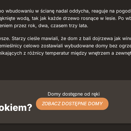
 po wbudowaniu w ścianę nadal oddycha, reaguje na pogodę
iąknięte wodą, tak jak każde drzewo rosnące w lesie. Po 
iem przez rok, dwa, czasem trzy lata.
. Starzy cieśle mawiali, że dom z bali dojrzewa jak wino,
zemieślnicy celowo zostawiali wybudowane domy bez ogrz
kających z różnicy temperatur między wnętrzem a zewnętrz
Domy dostępne od ręki
ZOBACZ DOSTĘPNE DOMY
dokiem?