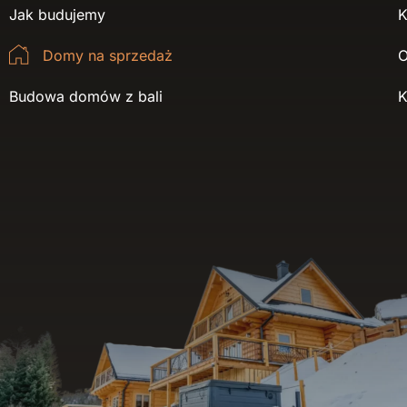
Jak budujemy
K
Domy na sprzedaż
O
Budowa domów z bali
K