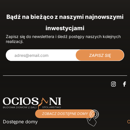
Bądź na bieżąco z naszymi najnowszymi
inwestycjami
Zapisz się do newslettera i śledź postępy naszych kolejnych
realizacji.
ZAPISZ SIĘ
ZOBACZ DOSTĘPNE DOMY
Dostępne domy
O